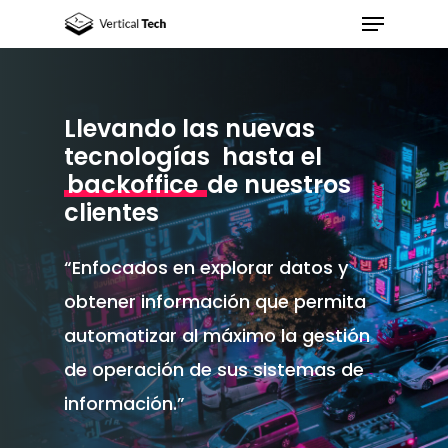
Llevando las nuevas
Hit enter to search or ESC to close
tecnologías hasta el
backoffice
de nuestros
clientes
“Enfocados en explorar datos y
obtener información que permita
automatizar al máximo la gestión
de operación de sus sistemas de
información.”