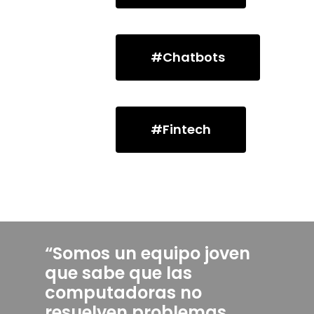
#Chatbots
#Fintech
Let Us Know If You Ne
Demo.
Inicio
“Somos un equipo joven
Chatbots
que sabe que las
computadoras no
Fintech
resuelven problemas,