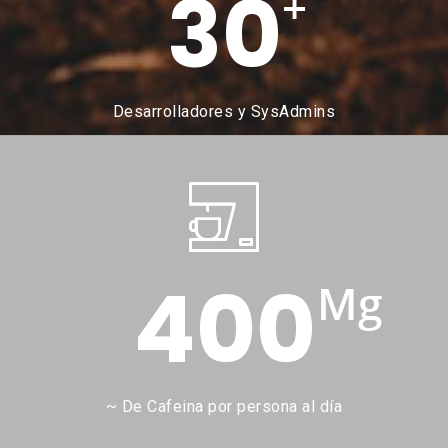
30
+
Desarrolladores y SysAdmins
400
Mg
~ De Cafeina por persona al día