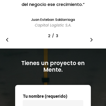
del negocio ese crecimiento.”
Juan Esteban Saldarriaga
Capital Logistic S.A.
/
1
2
3
3
Tienes un proyecto en
Mente.
Tu nombre (requerido)