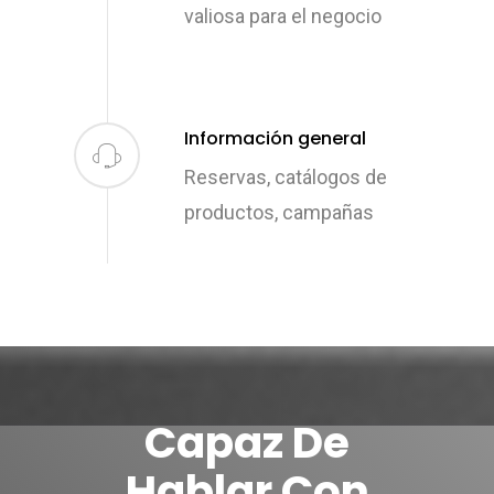
valiosa para el negocio
Let Us Know If You Ne
Demo.
Información general
Reservas, catálogos de
Inicio
productos, campañas
Chatbots
Fintech
Devops
Capaz De
Contacto
Hablar Con