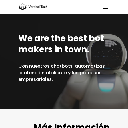
We are the best bot
Hit enter to search or ESC to close
makers in town.
Con nuestros chatbots, automatizas
la atención al cliente y los procesos
empresariales.
Más Información