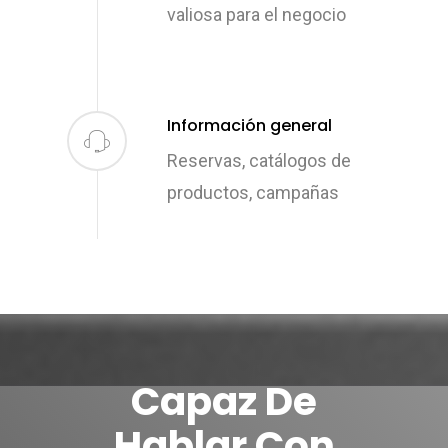
valiosa para el negocio
Let Us Know If You Ne
Demo.
Información general
Reservas, catálogos de
Inicio
productos, campañas
Chatbots
Fintech
Devops
Capaz De
Contacto
Hablar Con