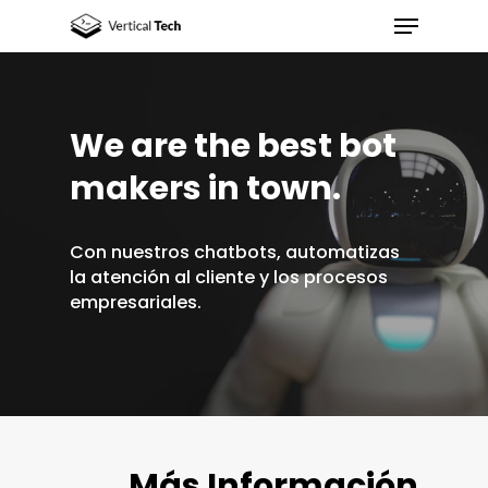
We are the best bot
Hit enter to search or ESC to close
makers in town.
Con nuestros chatbots, automatizas
la atención al cliente y los procesos
empresariales.
Más Información