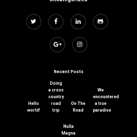
Recent Posts
Doing
a cross
We
country
encountered
Hello
road
On The
a true
world!
trip
Road
paradise
Nulla
Magna